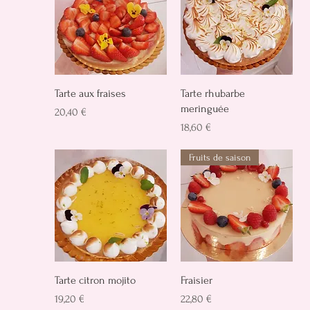
Schnellansicht
Schnellansicht
Tarte aux fraises
Tarte rhubarbe
meringuée
Preis
20,40 €
Preis
18,60 €
Fruits de saison
Schnellansicht
Schnellansicht
Tarte citron mojito
Fraisier
Preis
Preis
19,20 €
22,80 €