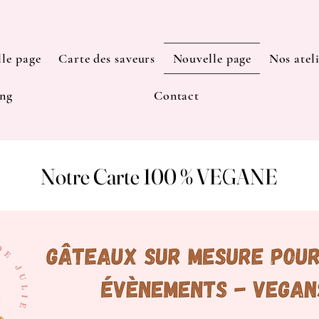
le page
Carte des saveurs
Nouvelle page
Nos atel
ng
Contact
Notre Carte 100 % VEGANE
Notre Carte 100 % VEGANE