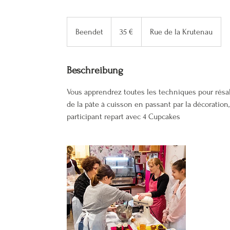
35
Euro
Beendet
B
35 €
Rue de la Krutenau
e
e
n
Beschreibung
d
Vous apprendrez toutes les techniques pour résal
e
de la pâte à cuisson en passant par la décoration,
t
participant repart avec 4 Cupcakes